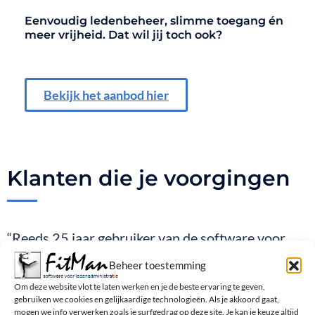
Eenvoudig ledenbeheer, slimme toegang én
meer vrijheid. Dat wil jij toch ook?
Bekijk het aanbod hier
Klanten die je voorgingen
“Reeds 25 jaar gebruiker van de software voor
onze ledenadministratie, we zijn zeer tevreden
Beheer toestemming
over de gebruiksvriendelijkheid van het systeem,
Om deze website vlot te laten werken en je de beste ervaring te geven,
gebruiken we cookies en gelijkaardige technologieën. Als je akkoord gaat,
eenvoudig en efficiënt en de prijs-kwaliteit is top!
mogen we info verwerken zoals je surfgedrag op deze site. Je kan je keuze altijd