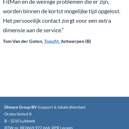
FitMan en de weinige problemen die er zijn,
worden binnen de kortst mogelijke tijd opgelost.
Het persoonlijk contact zorgt voor een extra
dimensie aan de service.”
Tom Van der Goten,
Topofit
, Antwerpen (B)
Dimaco Group BV
(support & lokale diensten)
Oratoriënhof 8
B - 3210 Lubbeek
BTW-nr. BE0669.972.664, RPR Leuven