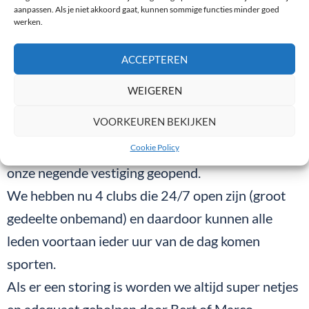
aanpassen. Als je niet akkoord gaat, kunnen sommige functies minder goed
Prima service van Bert, Marco & co!”
werken.
Suzy Claes,
Spirit Fitness & Healthclub
, Westerlo (B)
ACCEPTEREN
WEIGEREN
“We zijn erg blij dat we al vele jaren geleden voor
VOORKEUREN BEKIJKEN
FitMan hebben gekozen.
Destijds hadden we 1 club en onlangs hebben we
Cookie Policy
onze negende vestiging geopend.
We hebben nu 4 clubs die 24/7 open zijn (groot
gedeelte onbemand) en daardoor kunnen alle
leden voortaan ieder uur van de dag komen
sporten.
Als er een storing is worden we altijd super netjes